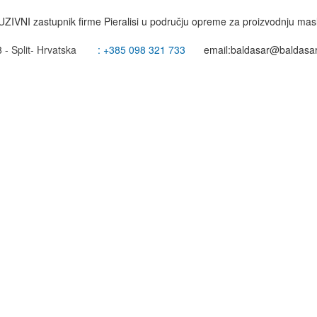
ZIVNI zastupnik firme Pieralisi u području opreme za proizvodnju masl
8
- Split- Hrvatska
: +385
098 321 733
email:
baldasar@baldasar